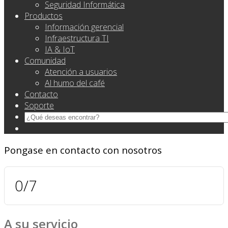
Seguridad Informática
Productos
Información gerencial
Infraestructura TI
IA & IoT
Comunidad
Atención a usuarios
Al humo del café
Contacto
Soporte
Pongase
en contacto
con nosotros
0
/7
A
su servicio