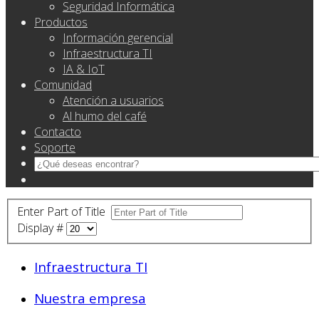
Seguridad Informática
Productos
Información gerencial
Infraestructura TI
IA & IoT
Comunidad
Atención a usuarios
Al humo del café
Contacto
Soporte
Enter Part of Title
Display #
Infraestructura TI
Nuestra empresa