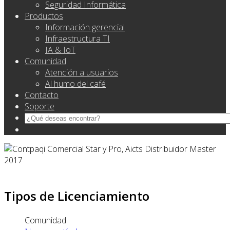
Seguridad Informática
Productos
Información gerencial
Infraestructura TI
IA & IoT
Comunidad
Atención a usuarios
Al humo del café
Contacto
Soporte
Tipos de Licenciamiento
Comunidad