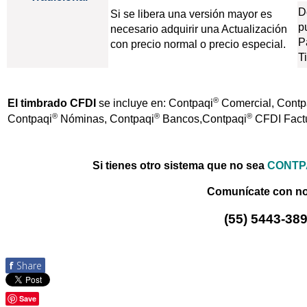
D
Si se libera una versión mayor es
p
necesario adquirir una Actualización
P
con precio normal o precio especial.
T
®
El timbrado CFDI
se incluye en: Contpaqi
Comercial,
Contp
®
®
®
Contpaqi
Nóminas,
Contpaqi
Bancos,
Contpaqi
CFDI Factu
Si tienes otro sistema que no sea
CONTP
Comunícate con no
(55) 5443-38
f
Share
Save