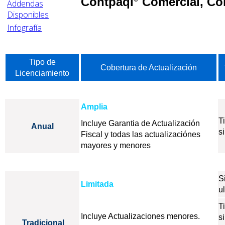
Contpaqi
Comercial, Co
Addendas
Disponibles
Infografía
Tipo de
Cobertura de Actualización
Licenciamiento
Amplia
T
Incluye Garantia de Actualización
Anual
s
Fiscal y todas las actualizaciónes
mayores y menores
S
Limitada
u
T
Incluye Actualizaciones menores.
s
Tradicional