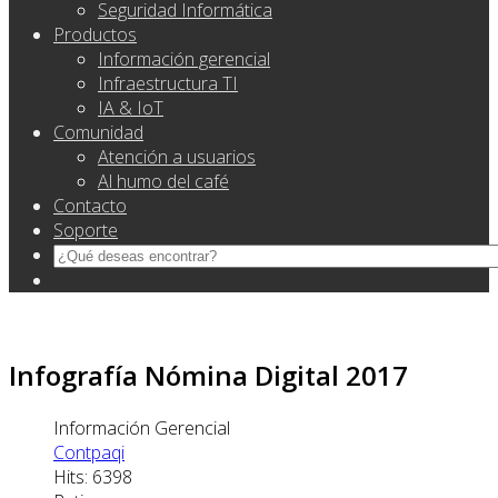
Seguridad Informática
Productos
Información gerencial
Infraestructura TI
IA & IoT
Comunidad
Atención a usuarios
Al humo del café
Contacto
Soporte
Infografía Nómina Digital 2017
Información Gerencial
Contpaqi
Hits: 6398